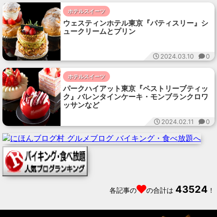
ホテルスイーツ
ウェスティンホテル東京『パティスリー』シ
ュークリームとプリン
2024.03.10
0
ホテルスイーツ
パークハイアット東京『ペストリーブティッ
ク』バレンタインケーキ・モンブランクロワ
ッサンなど
2024.02.11
0
43524
各記事の
の合計は
！