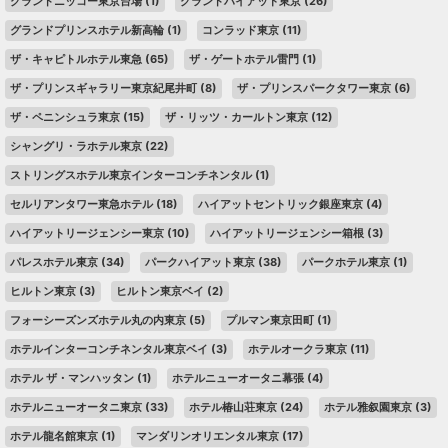
グランドニッコー東京台場
(1)
グランドハイアット東京
(26)
グランドプリンスホテル新高輪
(1)
コンラッド東京
(11)
ザ・キャピトルホテル東急
(65)
ザ・ゲートホテル雷門
(1)
ザ・プリンスギャラリー東京紀尾井町
(8)
ザ・プリンスパークタワー東京
(6)
ザ・ペニンシュラ東京
(15)
ザ・リッツ・カールトン東京
(12)
シャングリ・ラホテル東京
(22)
ストリングスホテル東京インターコンチネンタル
(1)
セルリアンタワー東急ホテル
(18)
ハイアットセントリック銀座東京
(4)
ハイアットリージェンシー東京
(10)
ハイアットリージェンシー箱根
(3)
パレスホテル東京
(34)
パークハイアット東京
(38)
パークホテル東京
(1)
ヒルトン東京
(3)
ヒルトン東京ベイ
(2)
フォーシーズンズホテル丸の内東京
(5)
プルマン東京田町
(1)
ホテルインターコンチネンタル東京ベイ
(3)
ホテルオークラ東京
(11)
ホテル ザ・マンハッタン
(1)
ホテルニューオータニ幕張
(4)
ホテルニューオータニ東京
(33)
ホテル椿山荘東京
(24)
ホテル雅叙園東京
(3)
ホテル龍名館東京
(1)
マンダリンオリエンタル東京
(17)