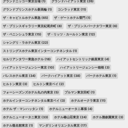
グランドニッコー東京台場
(1)
グランドハイアット東京
(26)
グランドプリンスホテル新高輪
(1)
コンラッド東京
(11)
ザ・キャピトルホテル東急
(65)
ザ・ゲートホテル雷門
(1)
ザ・プリンスギャラリー東京紀尾井町
(8)
ザ・プリンスパークタワー東京
(6)
ザ・ペニンシュラ東京
(15)
ザ・リッツ・カールトン東京
(12)
シャングリ・ラホテル東京
(22)
ストリングスホテル東京インターコンチネンタル
(1)
セルリアンタワー東急ホテル
(18)
ハイアットセントリック銀座東京
(4)
ハイアットリージェンシー東京
(10)
ハイアットリージェンシー箱根
(3)
パレスホテル東京
(34)
パークハイアット東京
(38)
パークホテル東京
(1)
ヒルトン東京
(3)
ヒルトン東京ベイ
(2)
フォーシーズンズホテル丸の内東京
(5)
プルマン東京田町
(1)
ホテルインターコンチネンタル東京ベイ
(3)
ホテルオークラ東京
(11)
ホテル ザ・マンハッタン
(1)
ホテルニューオータニ幕張
(4)
ホテルニューオータニ東京
(33)
ホテル椿山荘東京
(24)
ホテル雅叙園東京
(3)
ホテル龍名館東京
(1)
マンダリンオリエンタル東京
(17)