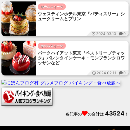
ホテルスイーツ
ウェスティンホテル東京『パティスリー』シ
ュークリームとプリン
2024.03.10
0
ホテルスイーツ
パークハイアット東京『ペストリーブティッ
ク』バレンタインケーキ・モンブランクロワ
ッサンなど
2024.02.11
0
43524
各記事の
の合計は
！