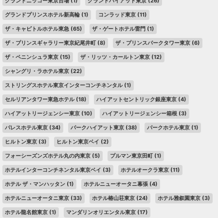
グランドニッコー東京台場
(1)
グランドハイアット東京
(26)
グランドプリンスホテル新高輪
(1)
コンラッド東京
(11)
ザ・キャピトルホテル東急
(65)
ザ・ゲートホテル雷門
(1)
ザ・プリンスギャラリー東京紀尾井町
(8)
ザ・プリンスパークタワー東京
(6)
ザ・ペニンシュラ東京
(15)
ザ・リッツ・カールトン東京
(12)
シャングリ・ラホテル東京
(22)
ストリングスホテル東京インターコンチネンタル
(1)
セルリアンタワー東急ホテル
(18)
ハイアットセントリック銀座東京
(4)
ハイアットリージェンシー東京
(10)
ハイアットリージェンシー箱根
(3)
パレスホテル東京
(34)
パークハイアット東京
(38)
パークホテル東京
(1)
ヒルトン東京
(3)
ヒルトン東京ベイ
(2)
フォーシーズンズホテル丸の内東京
(5)
プルマン東京田町
(1)
ホテルインターコンチネンタル東京ベイ
(3)
ホテルオークラ東京
(11)
ホテル ザ・マンハッタン
(1)
ホテルニューオータニ幕張
(4)
ホテルニューオータニ東京
(33)
ホテル椿山荘東京
(24)
ホテル雅叙園東京
(3)
ホテル龍名館東京
(1)
マンダリンオリエンタル東京
(17)