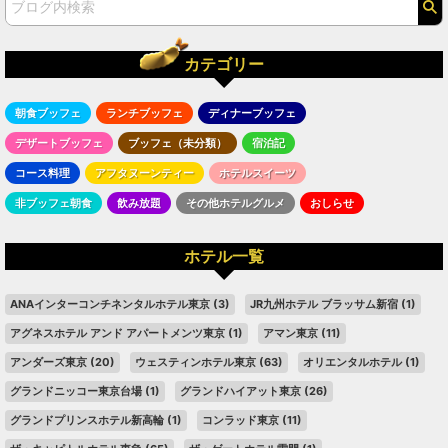
カテゴリー
朝食ブッフェ
ランチブッフェ
ディナーブッフェ
デザートブッフェ
ブッフェ（未分類）
宿泊記
コース料理
アフタヌーンティー
ホテルスイーツ
非ブッフェ朝食
飲み放題
その他ホテルグルメ
おしらせ
ホテル一覧
ANAインターコンチネンタルホテル東京
(3)
JR九州ホテル ブラッサム新宿
(1)
アグネスホテル アンド アパートメンツ東京
(1)
アマン東京
(11)
アンダーズ東京
(20)
ウェスティンホテル東京
(63)
オリエンタルホテル
(1)
グランドニッコー東京台場
(1)
グランドハイアット東京
(26)
グランドプリンスホテル新高輪
(1)
コンラッド東京
(11)