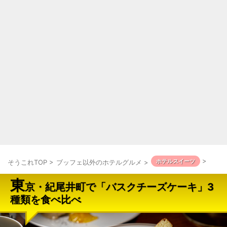
>
ホテルスイーツ
そうこれTOP
>
ブッフェ以外のホテルグルメ
>
東
京・紀尾井町で「バスクチーズケーキ」3
種類を食べ比べ