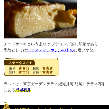
チーズケーキというよりは プディング的な印象があり、
系統としては
ウェスティンホテルのもの
に近いかな。
ステータスメモ
重さ：
粘度：
焦げ：
舌触：
ラストは、東京ガーデンテラス紀尾井町 紀尾井テラス2階
にある
成城石井
！