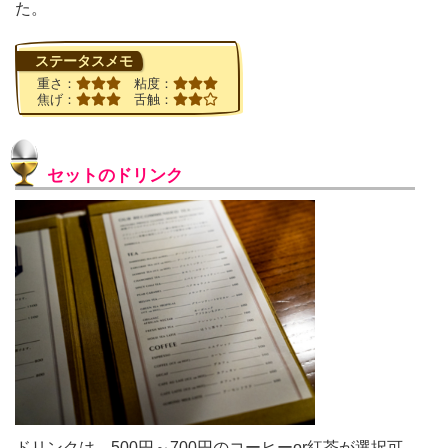
た。
ステータスメモ
重さ：
粘度：
焦げ：
舌触：
セットのドリンク
ドリンクは、500円～700円のコーヒーor紅茶が選択可。