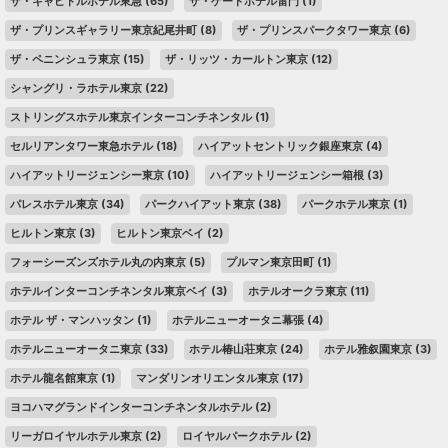
ザ・キャピトルホテル東急
(65)
ザ・ゲートホテル雷門
(1)
ザ・プリンスギャラリー東京紀尾井町
(8)
ザ・プリンスパークタワー東京
(6)
ザ・ペニンシュラ東京
(15)
ザ・リッツ・カールトン東京
(12)
シャングリ・ラホテル東京
(22)
ストリングスホテル東京インターコンチネンタル
(1)
セルリアンタワー東急ホテル
(18)
ハイアットセントリック銀座東京
(4)
ハイアットリージェンシー東京
(10)
ハイアットリージェンシー箱根
(3)
パレスホテル東京
(34)
パークハイアット東京
(38)
パークホテル東京
(1)
ヒルトン東京
(3)
ヒルトン東京ベイ
(2)
フォーシーズンズホテル丸の内東京
(5)
プルマン東京田町
(1)
ホテルインターコンチネンタル東京ベイ
(3)
ホテルオークラ東京
(11)
ホテル ザ・マンハッタン
(1)
ホテルニューオータニ幕張
(4)
ホテルニューオータニ東京
(33)
ホテル椿山荘東京
(24)
ホテル雅叙園東京
(3)
ホテル龍名館東京
(1)
マンダリンオリエンタル東京
(17)
ヨコハマグランドインターコンチネンタルホテル
(2)
リーガロイヤルホテル東京
(2)
ロイヤルパークホテル
(2)