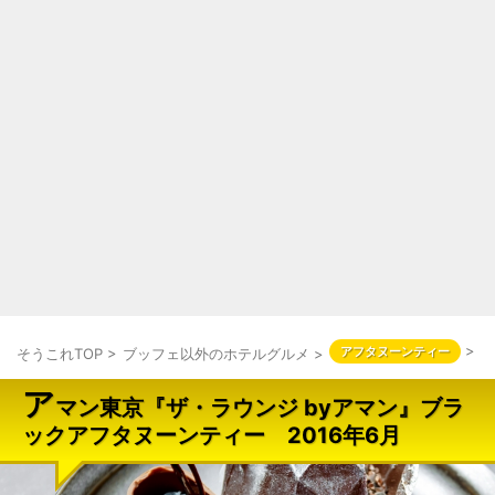
>
アフタヌーンティー
そうこれTOP
>
ブッフェ以外のホテルグルメ
>
ア
マン東京『ザ・ラウンジ byアマン』ブラ
ックアフタヌーンティー 2016年6月