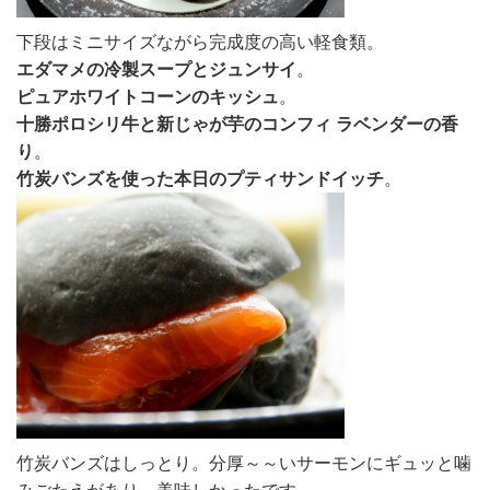
下段はミニサイズながら完成度の高い軽食類。
エダマメの冷製スープとジュンサイ
。
ピュアホワイトコーンのキッシュ
。
十勝ポロシリ牛と新じゃが芋のコンフィ ラベンダーの香
り
。
竹炭バンズを使った本日のプティサンドイッチ
。
竹炭バンズはしっとり。分厚～～いサーモンにギュッと噛